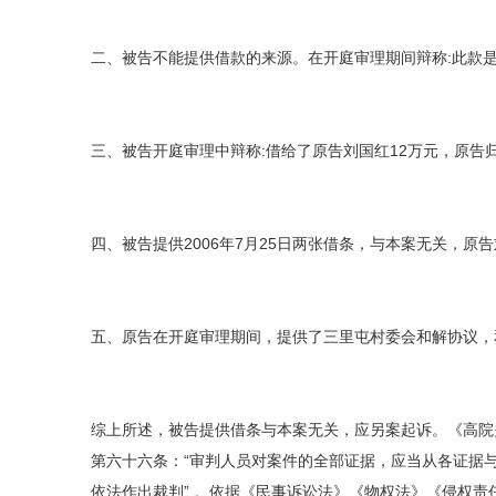
二、被告不能提供借款的来源。在开庭审理期间辩称:此款
三、被告开庭审理中辩称:借给了原告刘国红12万元，原告
四、被告提供2006年7月25日两张借条，与本案无关，
五、原告在开庭审理期间，提供了三里屯村委会和解协议，
综上所述，被告提供借条与本案无关，应另案起诉。《高院
第六十六条：“审判人员对案件的全部证据，应当从各证据
依法作出裁判” 。依据《民事诉讼法》《物权法》《侵权