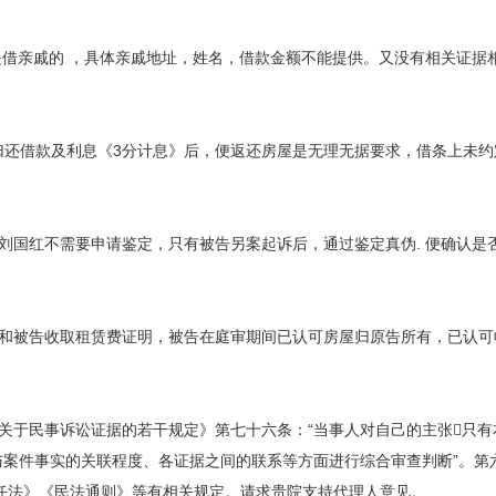
是借亲戚的 ，具体亲戚地址，姓名，借款金额不能提供。又没有相关证据
归还借款及利息《3分计息》后，便返还房屋是无理无据要求，借条上未约
原告刘国红不需要申请鉴定，只有被告另案起诉后，通过鉴定真伪. 便确认是
和被告收取租赁费证明，被告在庭审期间已认可房屋归原告所有，已认可
关于民事诉讼证据的若干规定》第七十六条：“当事人对自己的主张只有
与案件事实的关联程度、各证据之间的联系等方面进行综合审查判断”。第
责任法》《民法通则》等有相关规定。请求贵院支持代理人意见。