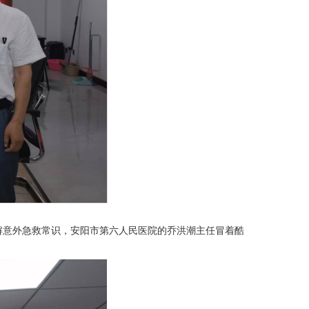
解意外急救常识，安阳市第六人民医院的乔洪潮主任冒着酷