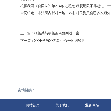
根据我国《合同法》第214条之规定“租赁期限不得超过二
合同约定，非法圈占我村土地，xx村村民委员会已多次通知原
上一篇：
张某某与杨某某离婚纠纷一案
下一篇：
XX小学与XX活动中心合同纠纷案
友情链接：
网站首页
关于我们
业务领域